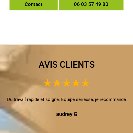
Contact
06 03 57 49 80
AVIS CLIENTS
Du travail rapide et soigné. Equipe sérieuse, je recommande
audrey G